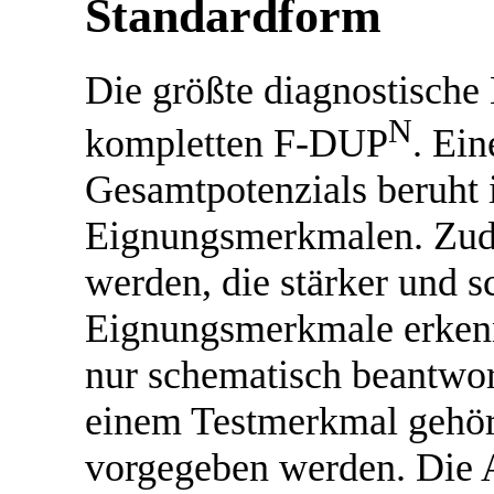
Standardform
Die größte diagnostische 
N
kompletten F-DUP
. Ei
Gesamtpotenzials beruht i
Eignungsmerkmalen. Zude
werden, die stärker und 
Eignungsmerkmale erkenn
nur schematisch beantwort
einem Testmerkmal gehöre
vorgegeben werden. Die A