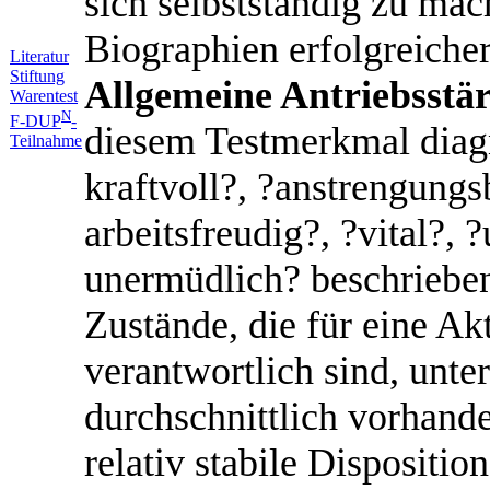
sich selbstständig zu mac
Biographien erfolgreich
Literatur
Stiftung
Allgemeine Antriebsstä
Warentest
N
F-DUP
-
diesem Testmerkmal diagn
Teilnahme
kraftvoll?, ?anstrengungs
arbeitsfreudig?, ?vital?,
unermüdlich? beschriebe
Zustände, die für eine Ak
verantwortlich sind, unt
durchschnittlich vorhande
relativ stabile Dispositio